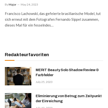
By
Major
May 24, 2023
Francisco Lachowski, das gefeierte brasilianische Model, tut
sich erneut mit dem Fotografen Fernando Sippel zusammen,
dieses Mal für ein fesselndes…
Redakteurfavoriten
MERIT Beauty Solo Shadow Review &
Farbfelder
July 25, 2023
Eliminierung von Betrug zum Zeitpunkt
der Einreichung
July 13, 2023